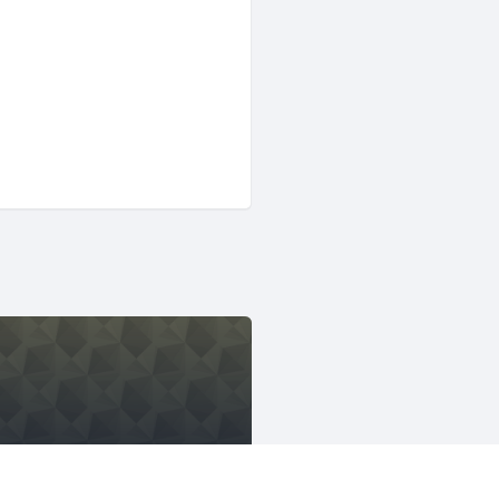
さくらクラブ（総合）
1626人